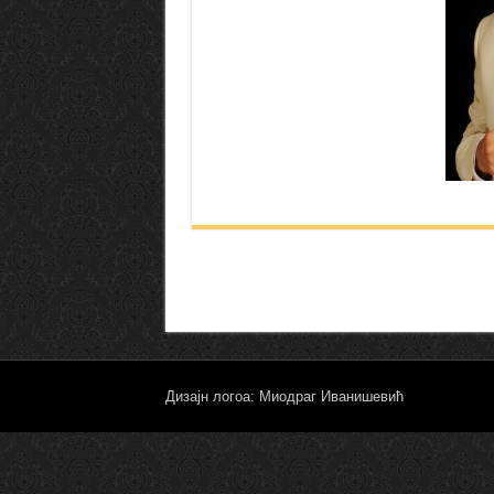
Дизајн логоа: Миодраг Иванишевић