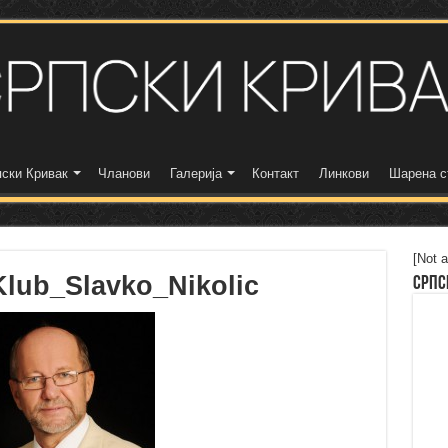
ски Кривак
Чланови
Галерија
Контакт
Линкови
Шарена с
[Not a
Klub_Slavko_Nikolic
Српс