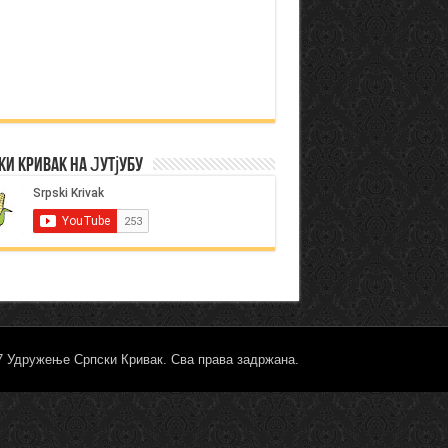
ки Кривак на Јутјубу
17 Удружење Српски Кривак. Сва права задржана.