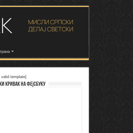
трана
 valid template]
ки Кривак на Фејсбуку