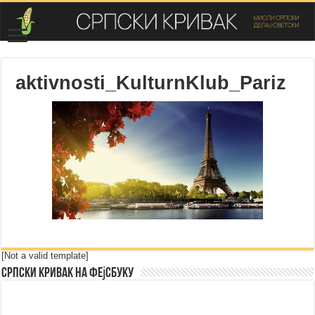
aktivnosti_KulturnKlub_Pariz
[Not a valid template]
Српски Кривак на Фејсбуку