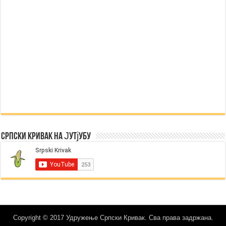
Српски Кривак на Јутјубу
Copyright © 2017 Удружење Српски Кривак. Сва права задржана.