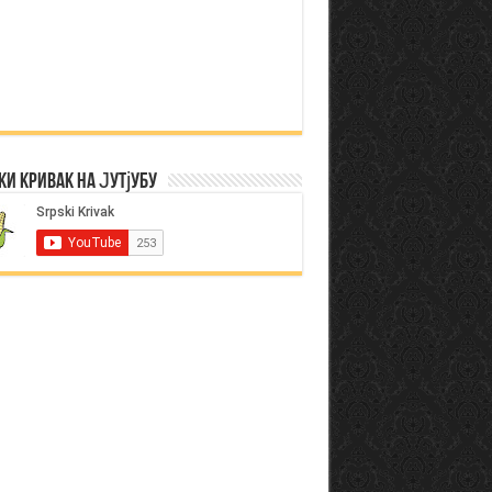
ки Кривак на Јутјубу