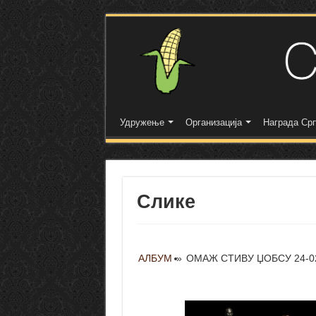
Удружење
Организација
Награда Срп
Слике
АЛБУМ
»
ОМАЖ СТИВУ ЏОБСУ 24-0