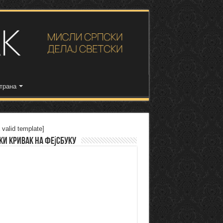
трана
 valid template]
ки Кривак на Фејсбуку