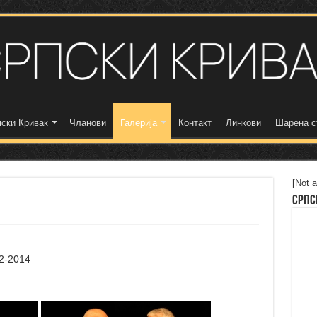
ски Кривак
Чланови
Галерија
Контакт
Линкови
Шарена с
[Not a
Српс
2-2014