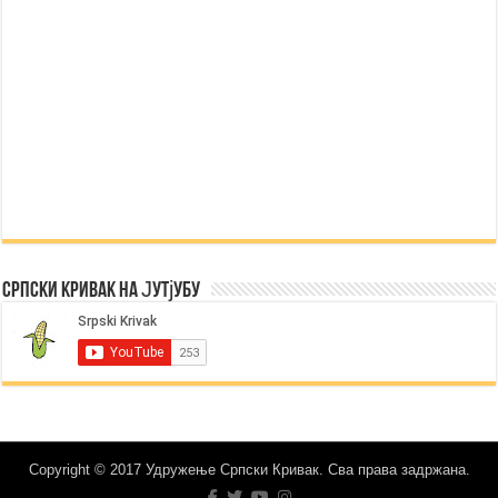
Српски Кривак на Јутјубу
Copyright © 2017 Удружење Српски Кривак. Сва права задржана.