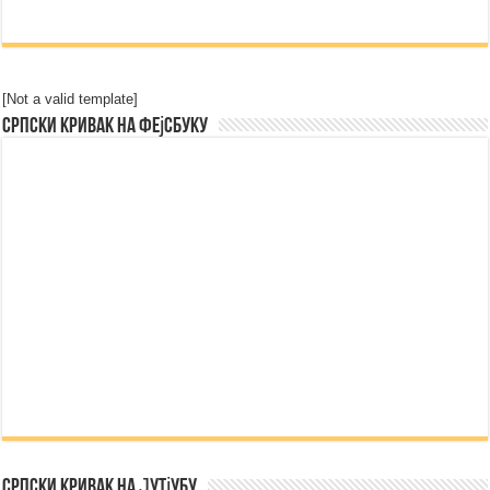
[Not a valid template]
Српски Кривак на Фејсбуку
Српски Кривак на Јутјубу