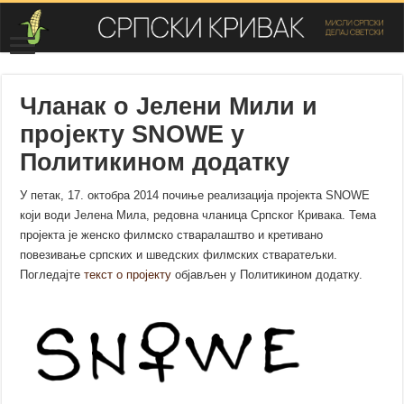
Чланак о Јелени Мили и
пројекту SNOWE у
Политикином додатку
У петак, 17. октобра 2014 почиње реализација пројекта SNOWE
који води Јелена Мила, редовна чланица Српског Кривака. Тема
пројекта је женско филмско стваралаштво и кретивано
повезивање српских и шведских филмских стваратељки.
Погледајте
текст о пројекту
објављен у Политикином додатку.