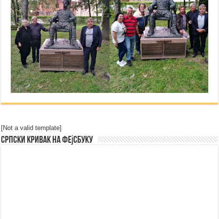
[Not a valid template]
Српски Кривак на Фејсбуку