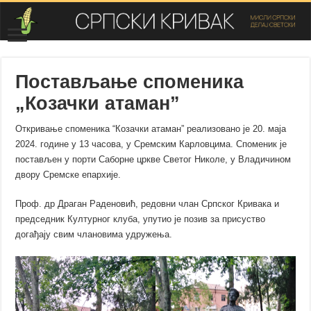
Постављање споменика
„Козачки атаман”
Откривање споменика “Козачки атаман” реализовано је 20. маја
2024. године у 13 часова, у Сремским Карловцима. Споменик је
постављен у порти Саборне цркве Светог Николе, у Владичином
двору Сремске епархије.
Проф. др Драган Раденовић, редовни члан Српског Кривака и
председник Културног клуба, упутио је позив за присуство
догађају свим члановима удружења.