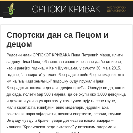
Спортски дан са Пецом и
децом
Редовни члан СРПСКОГ КРИВАКА Пеца Петровић Марш, илити
за децу Чика Пеца, обавештава знане и незнане да ће се и ове,
као и ранијих година, у Кејп Шумицама, у суботу 30. маја 2015.
године, “лансирати” у плаво београдско небо бројни змајеви, док
им на “мајчици земљици” подршку буду пружали ђаци
београдских школа и деца из дечјих вртића. Очекује се да, као и
до сада, полети бар 500 змајева, да се окупи око 3.000 девојчица
и дечака и ужива уз програм у коме учествују плесне групе,
мали каратисти, извиђачи, авио моделари, једриличари,
ракеташи, параглајдеристи, познати спортисти, певачи, глумци…
Змајаду чувају и бране чувари детињства наших змајара –
чланови “Краљевског реда витезова” у витешким одорама и