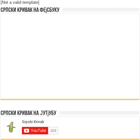
[Not a valid template]
Српски Кривак на Фејсбуку
Српски Кривак на Јутјубу