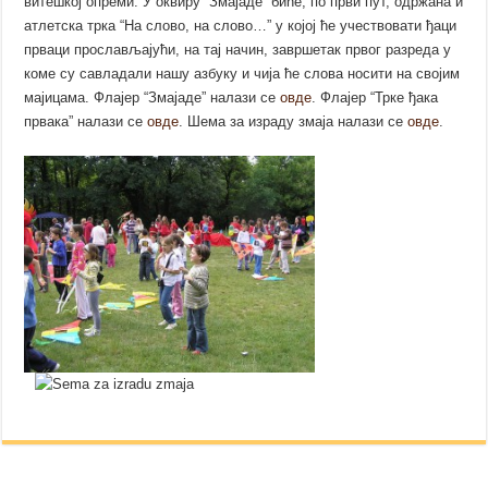
витешкој опреми. У оквиру “Змајаде” биће, по први пут, одржана и
атлетска трка “На слово, на слово…” у којој ће учествовати ђаци
прваци прослављајући, на тај начин, завршетак првог разреда у
коме су савладали нашу азбуку и чија ће слова носити на својим
мајицама. Флајер “Змајаде” налази се
овде
. Флајер “Трке ђака
првака” налази се
овде
. Шема за израду змаја налази се
овде
.