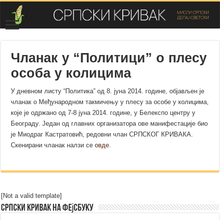
Чланак у “Политици” о плесу
особа у колицима
У дневном листу “Политика” од 8. јуна 2014. године, објављен је
чланак о Међународном такмичењу у плесу за особе у колицима,
које је одржано од 7-8 јуна 2014. године, у Белекспо центру у
Београду. Један од главних организатора ове манифестације био
је Миодраг Кастратовић, редовни члан СРПСКОГ КРИВАКА.
Скенирани чланак налзи се
овде
.
[Not a valid template]
Српски Кривак на Фејсбуку