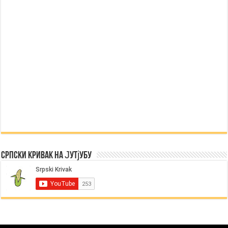
Српски Кривак на Јутјубу