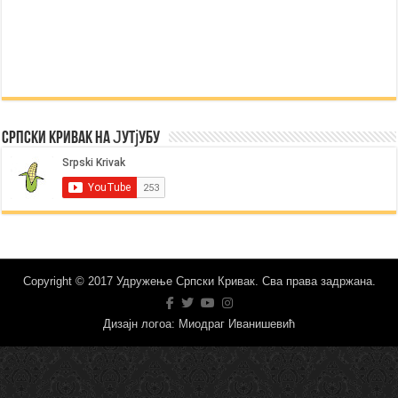
Српски Кривак на Јутјубу
Copyright © 2017 Удружење Српски Кривак. Сва права задржана.
Дизајн логоа: Миодраг Иванишевић