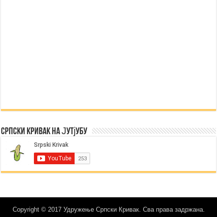
Српски Кривак на Јутјубу
Copyright © 2017 Удружење Српски Кривак. Сва права задржана.