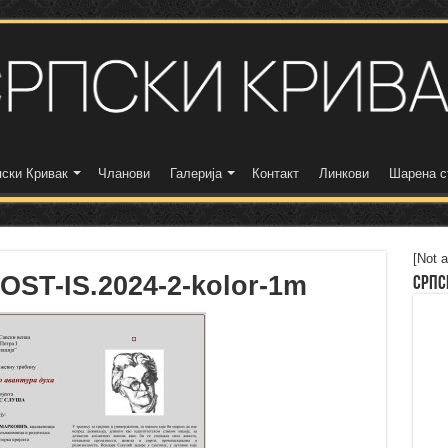
ски Кривак
Чланови
Галерија
Контакт
Линкови
Шарена с
[Not a
ST-IS.2024-2-kolor-1m
Српс