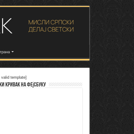
трана
 valid template]
ки Кривак на Фејсбуку