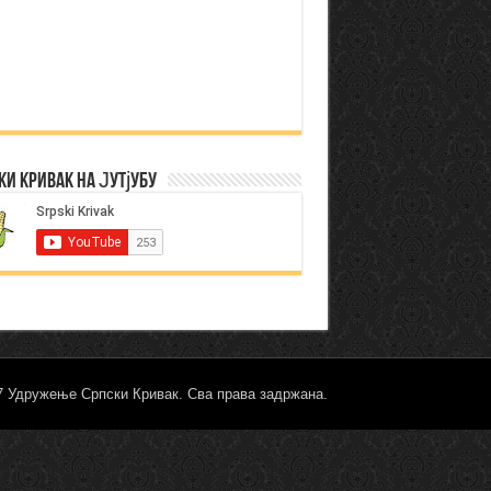
ки Кривак на Јутјубу
17 Удружење Српски Кривак. Сва права задржана.