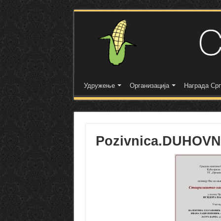
Удружење
Организација
Награда Срп
Pozivnica.DUHOVNO