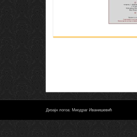
Дизајн логоа: Миодраг Иванишевић