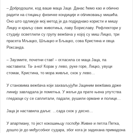
– Добродошли, код ваше маца Јаце. Данас ћемо као и обично
радити на стицању физичке кондиције и обликовању мишића.
Оно што одликује мој метод је да подједнако користи и мишу
Лицку и краљу свих животиња, лаву Бориславу. Рефлектори у
студију осветлили су групу вежбача у којој су миш Лицко, три
прасета Мљацко, Шљацко и Бљацко, сова Кристина и овца
Роксанда.
– Заузмите, почетни став! – огласила се маца Јаца, па
наставила: Та- а-ко! Корак у лево, руке горе, Лицко, увуци
стомак, Кристина, то мора живље, скок у лево…
У становима вежбача који захваљујући Јациним вежбама држе
линију завладала је пометња. У жељи да прате њена упутства
гледаоци су се саплитали, падали, рушили ормане и полице…
Јаца је наставила даље: …сада скок у десно…
У апартману, то јест кокошињцу госпође Живке и петла Петка,
дошло је до међусобног судара, због кога је задихана примадона