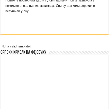
Пошто је проверила да ли су сви заспали Ноћ је завирила у
неколико снова њених мезимаца. Сви су вежбали аеробик и
певушили у сну.
[Not a valid template]
Српски Кривак на Фејсбуку