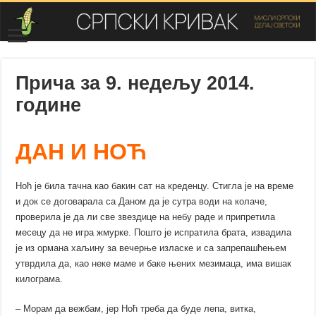
Прича за 9. недељу 2014.
године
ДАН И НОЋ
Ноћ је била тачна као бакин сат на креденцу. Стигла је на време
и док се договарала са Даном да је сутра води на колаче,
проверила је да ли све звездице на небу раде и припретила
месецу да не игра жмурке. Пошто је испратила брата, извадила
је из ормана хаљину за вечерње изласке и са запрепашћењем
утврдила да, као неке маме и баке њених мезимаца, има вишак
килограма.
– Морам да вежбам, јер Ноћ треба да буде лепа, витка,