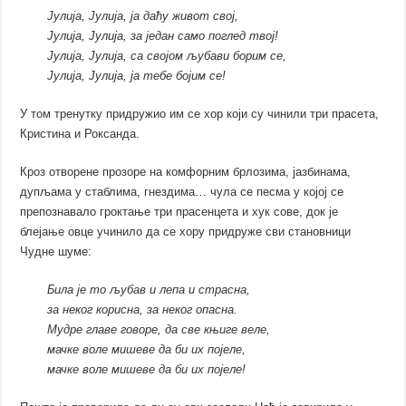
Јулија, Јулија, ја даћу живот свој,
Јулија, Јулија, за један само поглед твој!
Јулија, Јулија, са својом љубави борим се,
Јулија, Јулија, ја тебе бојим се!
У том тренутку придружио им се хор који су чинили три прасета,
Кристина и Роксанда.
Кроз отворене прозоре на комфорним брлозима, јазбинама,
дупљама у стаблима, гнездима… чула се песма у којој се
препознавало гроктање три прасенцета и хук сове, док је
блејање овце учинило да се хору придруже сви становници
Чудне шуме:
Била је то љубав и лепа и страсна,
за неког корисна, за неког опасна.
Мудре главе говоре, да све књиге веле,
мачке воле мишеве да би их појеле,
мачке воле мишеве да би их појеле!