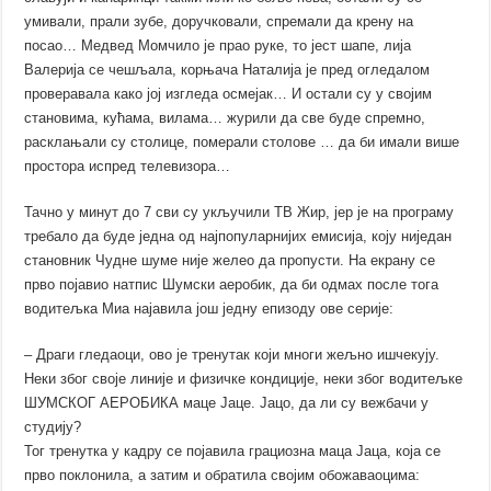
умивали, прали зубе, доручковали, спремали да крену на
посао… Медвед Момчило је прао руке, то јест шапе, лија
Валерија се чешљала, корњача Наталија је пред огледалом
проверавала како јој изгледа осмејак… И остали су у својим
становима, кућама, вилама… журили да све буде спремно,
расклањали су столице, померали столове … да би имали више
простора испред телевизора…
Тачно у минут до 7 сви су укључили ТВ Жир, јер је на програму
требало да буде једна од најпопуларнијих емисија, коју ниједан
становник Чудне шуме није желео да пропусти. На екрану се
прво појавио натпис Шумски аеробик, да би одмах после тога
водитељка Миа најавила још једну епизоду ове серије:
– Драги гледаоци, ово је тренутак који многи жељно ишчекују.
Неки због своје линије и физичке кондиције, неки због водитељке
ШУМСКОГ АЕРОБИКА маце Јаце. Јацо, да ли су вежбачи у
студију?
Тог тренутка у кадру се појавила грациозна маца Јаца, која се
прво поклонила, а затим и обратила својим обожаваоцима: