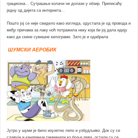
грациозна… Сутрашњи колачи не долазе у обзир. Преписаћу
једну од дијета са интернета…
Пошто јој се није свидело како изгледа, одустала је од провода и
међу причама за лаку ноћ потражила неку која би јој дала идеју
како да скине сувишне килограме. Зато је и одабрала
ШУМСКИ АЕРОБИК
Јутро у шуми је било изузетно лепо и узбудљиво. Док су се
славуји и канаринци такмичили ко боље пева, остали су се