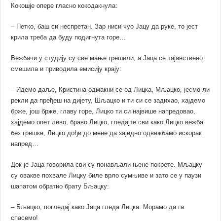
Кокошје опере гласно кокодакнула:
– Петко, баш си неспретан. Зар ниси чуо Јацу да руке, то јест
крила треба да буду подигнута горе…
Вежбачи у студију су све мање грешили, а Јаца се тајанствено
смешила и приводила емисију крају:
– Идемо даље, Кристина одмакни се од Лицка, Мљацко, јесмо ли
рекли да пређеш на дијету, Шљацко и ти си се задихао, хајдемо
брже, још брже, главу горе, Лицко ти си највише напредовао,
хајдемо опет лево, браво Лицко, гледајте сви како Лицко вежба
без грешке, Лицко дођи до мене да заједно одвежбамо искорак
напред…
Док је Јаца говорила сви су понављали њене покрете. Мљацку
су овакве похвале Лицку биле врло сумњиве и зато се у паузи
шапатом обратио брату Бљацку:
– Бљацко, погледај како Јаца гледа Лицка. Морамо да га
спасемо!