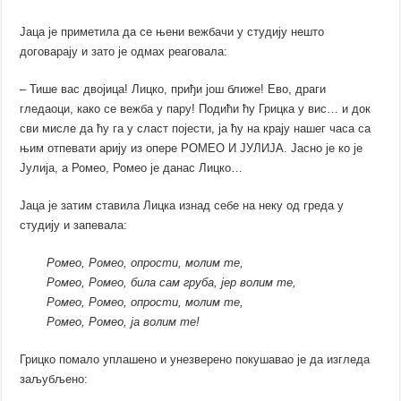
Јаца је приметила да се њени вежбачи у студију нешто
договарају и зато је одмах реаговала:
– Тише вас двојица! Лицко, приђи још ближе! Ево, драги
гледаоци, како се вежба у пару! Подићи ћу Грицка у вис… и док
сви мисле да ћу га у сласт појести, ја ћу на крају нашег часа са
њим отпевати арију из опере РОМЕО И ЈУЛИЈА. Јасно је ко је
Јулија, а Ромео, Ромео је данас Лицко…
Јаца је затим ставила Лицка изнад себе на неку од греда у
студију и запевала:
Ромео, Ромео, опрости, молим те,
Ромео, Ромео, била сам груба, јер волим те,
Ромео, Ромео, опрости, молим те,
Ромео, Ромео, ја волим те!
Грицко помало уплашено и унезверено покушавао је да изгледа
заљубљено: