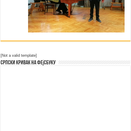
[Not a valid template]
Српски Кривак на Фејсбуку