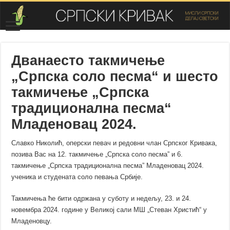
Дванаесто такмичење
„Српска соло песма“ и шесто
такмичење „Српска
традиционална песма“
Младеновац 2024.
Славко Николић, оперски певач и редовни члан Српског Кривака,
позива Вас на 12. такмичење „Српска соло песма” и 6.
такмичење „Српска традиционална песма” Младеновац 2024.
ученика и студената соло певања Србије.
Такмичења ће бити одржана у суботу и недељу, 23. и 24.
новембра 2024. године у Великој сали МШ „Стеван Христић“ у
Младеновцу.