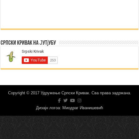
Српски Кривак на Јутјубу
Copyright © 2017 Удружење Српски Кривак. Сва права задржана.
Дизајн логоа: Миодраг Иванишевић