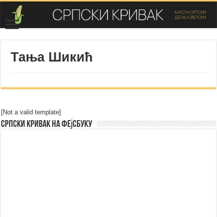
Тања Шикић
[Not a valid template]
Српски Кривак на Фејсбуку