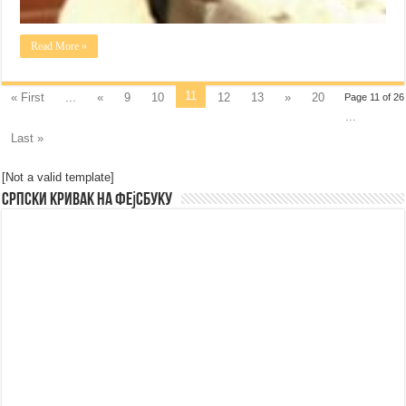
Read More »
11
« First
...
«
9
10
12
13
»
20
Page 11 of 26
...
Last »
[Not a valid template]
Српски Кривак на Фејсбуку