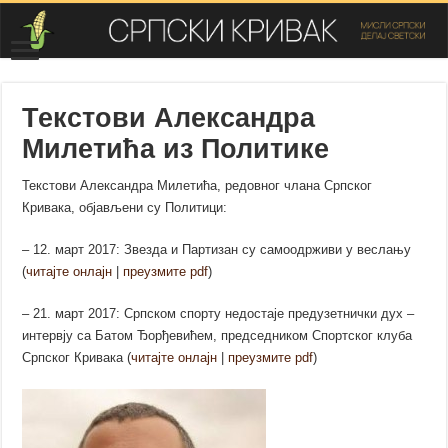
Текстови Александра
Милетића из Политике
Текстови Александра Милетића, редовног члана Српског
Кривака, објављени су Политици:
– 12. март 2017: Звезда и Партизан су самоодрживи у веслању
(
читајте онлајн
|
преузмите pdf
)
– 21. март 2017: Српском спорту недостаје предузетнички дух –
интервју са Батом Ђорђевићем, председником Спортског клуба
Српског Кривака (
читајте онлајн
|
преузмите pdf
)