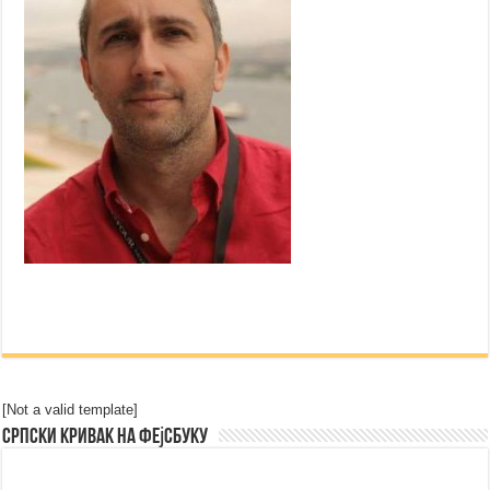
[Not a valid template]
Српски Кривак на Фејсбуку