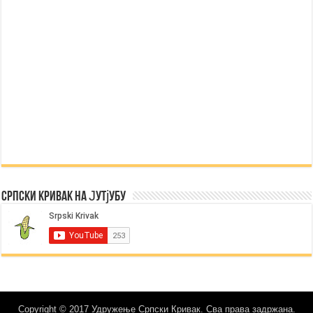
Српски Кривак на Јутјубу
Copyright © 2017 Удружење Српски Кривак. Сва права задржана.