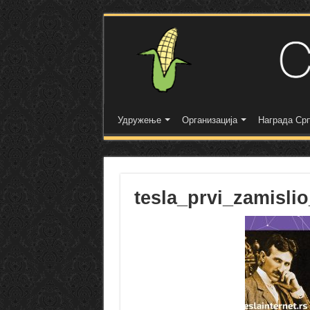
Удружење
Организација
Награда Срп
tesla_prvi_zamislio