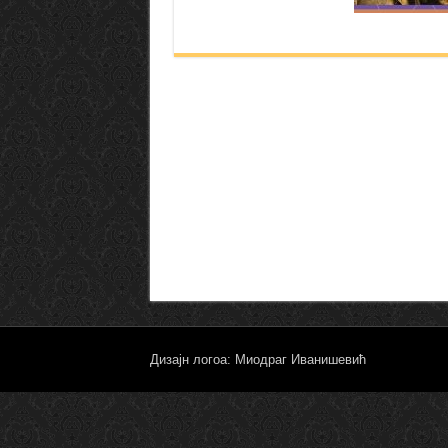
Дизајн логоа: Миодраг Иванишевић