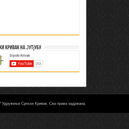
ки Кривак на Јутјубу
17 Удружење Српски Кривак. Сва права задржана.