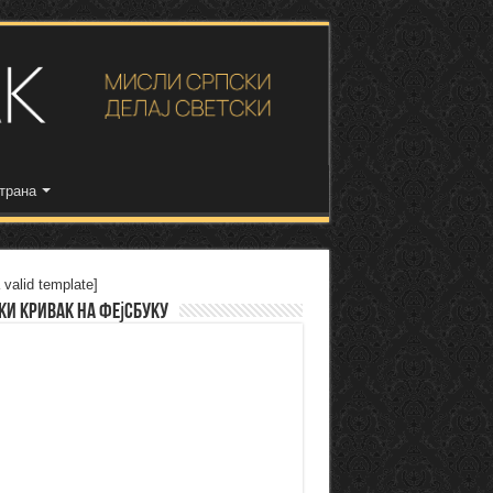
трана
 valid template]
ки Кривак на Фејсбуку