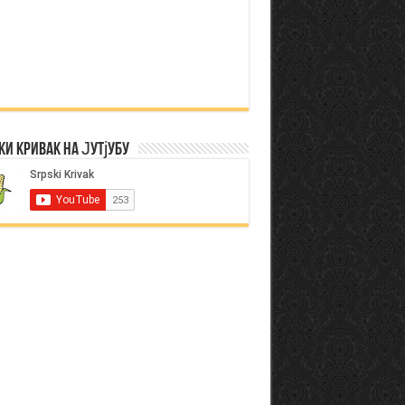
ки Кривак на Јутјубу