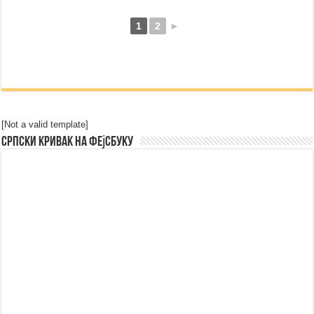
1
2
►
[Not a valid template]
Српски Кривак на Фејсбуку