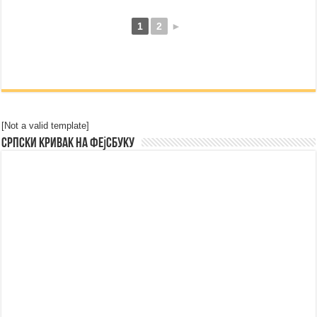
1
2
►
[Not a valid template]
Српски Кривак на Фејсбуку