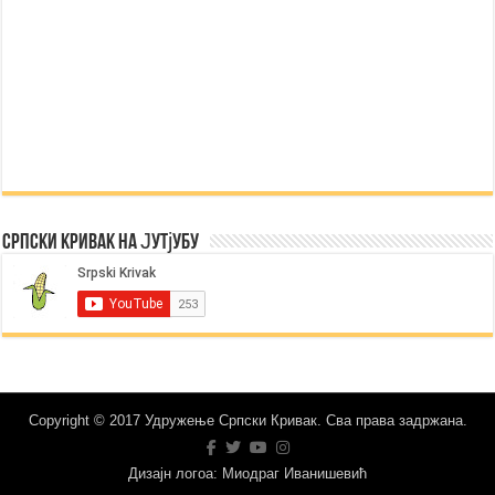
Српски Кривак на Јутјубу
Copyright © 2017 Удружење Српски Кривак. Сва права задржана.
Дизајн логоа: Миодраг Иванишевић