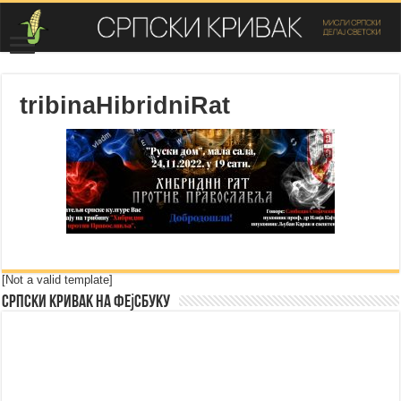
tribinaHibridniRat
[Not a valid template]
Српски Кривак на Фејсбуку