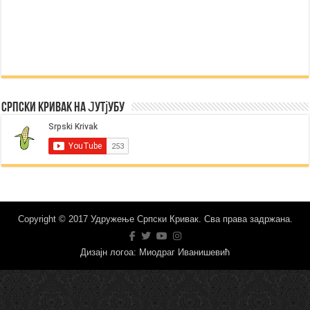
Српски Кривак на Јутјубу
Copyright © 2017 Удружење Српски Кривак. Сва права задржана.
Дизајн логоа: Миодраг Иванишевић