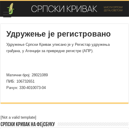
Удружење је регистровано
Удружење Српски Кривак уписано је у Регистар удружења
грађана, у Агенцији за привредне регистре (АПР).
Матични број: 28021089
ПИБ: 106732651
Рачун: 330-4010073-04
[Not a valid template]
Српски Кривак на Фејсбуку