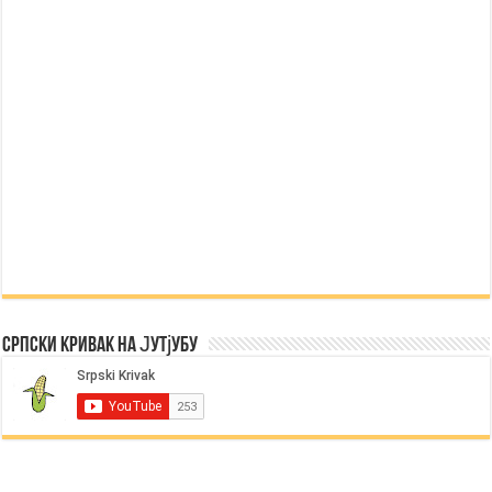
Српски Кривак на Јутјубу