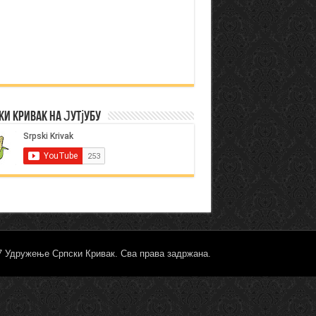
ки Кривак на Јутјубу
17 Удружење Српски Кривак. Сва права задржана.