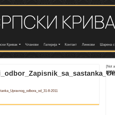
ски Кривак
Чланови
Галерија
Контакт
Линкови
Шарена с
[Not a
i_odbor_Zapisnik_sa_sastanka_U
Српс
stanka_Upravnog_odbora_od_31-8-2011