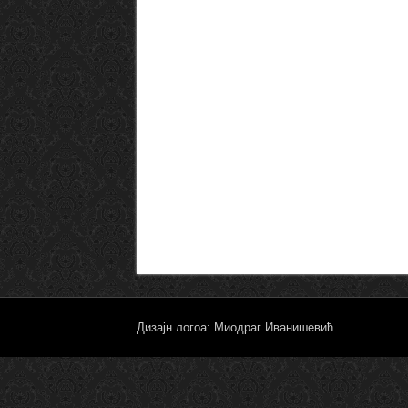
Дизајн логоа: Миодраг Иванишевић