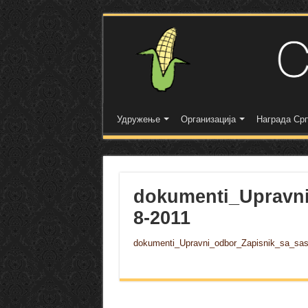
Удружење
Организација
Награда Срп
dokumenti_Upravn
8-2011
dokumenti_Upravni_odbor_Zapisnik_sa_sa