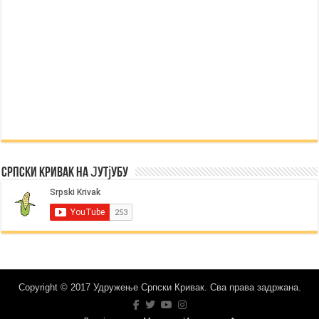
Српски Кривак на Јутјубу
Copyright © 2017 Удружење Српски Кривак. Сва права задржана.