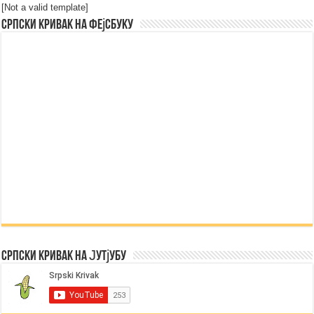
[Not a valid template]
Српски Кривак на Фејсбуку
Српски Кривак на Јутјубу