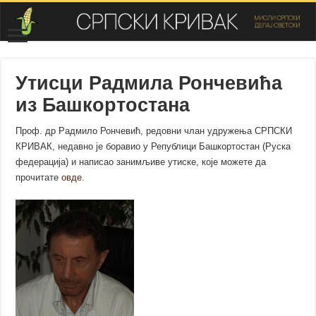
Утисци Радмила Рончевића
из Башкортостана
Проф. др Радмило Рончевић, редовни члан удружења СРПСКИ
КРИВАК, недавно је боравио у Републици Башкортостан (Руска
федерација) и написао занимљиве утиске, које можете да
прочитате
овде
.