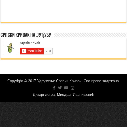
Српски Кривак на Јутјубу
Copyright © 2017 Удружење Српски Кривак. Сва права задржана.
Дизајн логоа: Миодраг Иванишевић