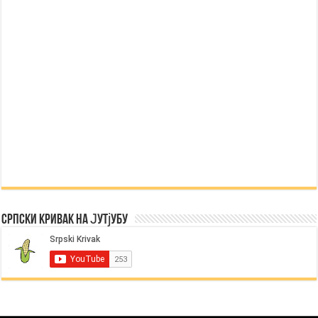
Српски Кривак на Јутјубу