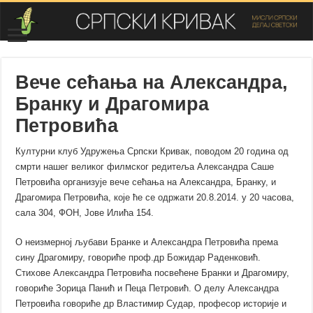
Вече сећања на Александра,
Бранку и Драгомира
Петровића
Културни клуб Удружења Српски Кривак, поводом 20 година од
смрти нашег великог филмског редитеља Александра Саше
Петровића организује вече сећања на Александра, Бранку, и
Драгомира Петровића, које ће се одржати 20.8.2014. у 20 часова,
сала 304, ФОН, Јове Илића 154.
О неизмерној љубави Бранке и Александра Петровића према
сину Драгомиру, говориће проф.др Божидар Раденковић.
Стихове Александра Петровића посвећене Бранки и Драгомиру,
говориће Зорица Панић и Пеца Петровић. О делу Александра
Петровића говориће др Властимир Судар, професор историје и