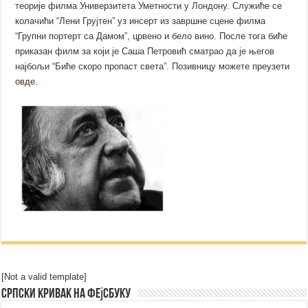
теорије филма Универзитета Уметности у Лондону. Служиће се
колачићи “Лени Грујтен” уз инсерт из завршне сцене филма
“Групни портерт са Дамом”, црвено и бело вино. После тога биће
приказан филм за који је Саша Петровић сматрао да је његов
најбољи “Биће скоро пропаст света”. Позивницу можете преузети
овде
.
[Not a valid template]
Српски Кривак на Фејсбуку