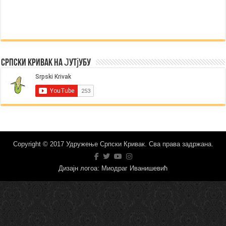
Српски Кривак на Јутјубу
Copyright © 2017 Удружење Српски Кривак. Сва права задржана.
Дизајн логоа: Миодраг Иванишевић