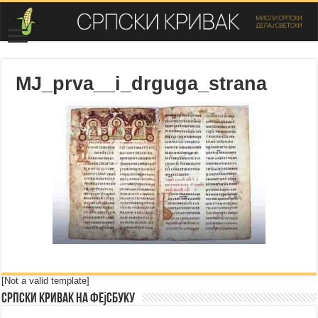
MJ_prva__i_drguga_strana
[Not a valid template]
Српски Кривак на Фејсбуку