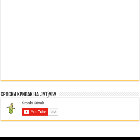
Српски Кривак на Јутјубу