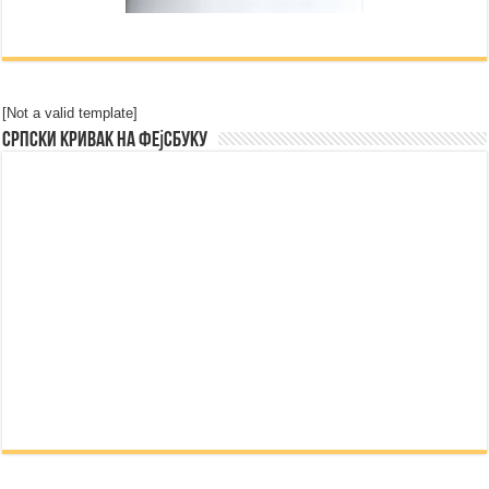
[Not a valid template]
Српски Кривак на Фејсбуку