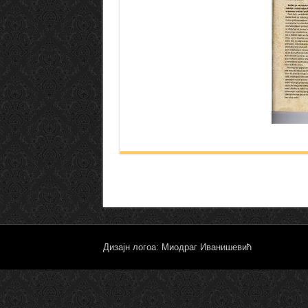
Дизајн логоа: Миодраг Иванишевић