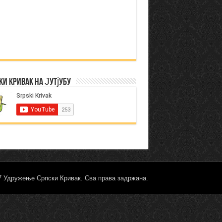
ки Кривак на Јутјубу
17 Удружење Српски Кривак. Сва права задржана.