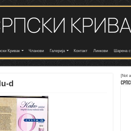
ски Кривак
Чланови
Галерија
Контакт
Линкови
Шарена с
[Not a
lu-d
Српс