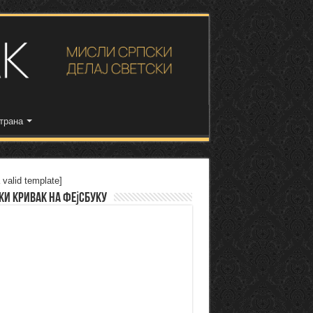
трана
 valid template]
ки Кривак на Фејсбуку