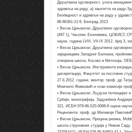
Друштвена одговорност, улога менаџмен
здравља на раду, а) заштитта на раду-Здр
Безбедност и здравље на раду у здравс
86-86361-21-9, Београд 2013.
• Весна Црњански, Друштвено одговорно 
(497.1), Часопис Економика, ЦОБИСС.СР
науке, година LVIII, VII-IX 2012, број 3, 
• Весна Црњански, Друштвена одговорнос
заједницама Западног Балкана, проблеми
отворена школа, Косово и Метохија, ОЕБС
• Весна Црњански, Инструменти изградњ
дисеретација, Факултет за пословне студ
27.6.2012. године, ментор: проф. др Тат
Момчило Живковић и члан комисије проф.
• Весна Црњански, Људски потенцијал и
Србије, монографија, Задужбина Андреј
321; ИСБН 978-86-525-0088-8 оцена научн
Рецензенти: проф. др Миливоје Павловић 
• Весна Црњански, Процена ризика, Mobbi
школа струковних студија у Новом Саду,
237054471; ИСБН 978-86-84853-47-1. Збор