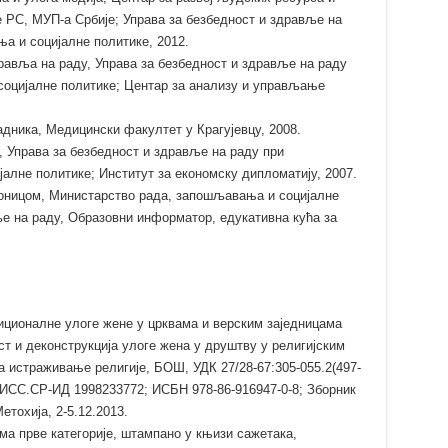
е РС, МУП-а Србије; Управа за безбедност и здравље на
а и социјалне политике, 2012.
авља на раду, Управа за безбедност и здравље на раду
оцијалне политике; Центар за анализу и управљање
дника, Медицински факултет у Крагујевцу, 2008.
, Управа за безбедност и здравље на раду при
лне политике; Институт за економску дипломатију, 2007.
оницом, Министарство рада, запошљавања и социјалне
ље на раду, Образовни информатор, едукативна кућа за
ционалне улоге жене у црквама и верским заједницама
т и деконструкција улоге жена у друштву у религијским
а истраживање религије, БОШ, УДК 27/28-67:305-055.2(497-
БИСС.СР-ИД 1998233772; ИСБН 978-86-916947-0-8; Зборник
етохија, 2-5.12.2013.
а прве категорије, штампано у књизи сажетака,