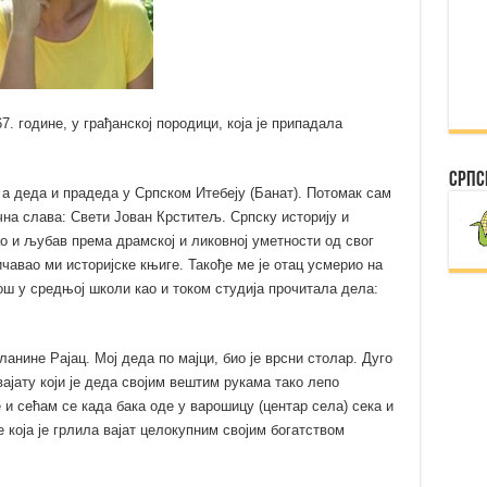
. године, у грађанској породици, која је припадала
Српс
, а деда и прадеда у Српском Итебеју (Банат). Потомак сам
а слава: Свети Јован Крститељ. Српску историју и
о и љубав према драмској и ликовној уметности од свог
ичавао ми истoријске књиге. Такође ме је отац усмерио на
ош у средњој школи као и током студија прочитала дела:
ланине Рајац. Мој деда по мајци, био је врсни столар. Дуго
вајату који је деда својим вештим рукама тако лепо
 и сећам се када бака оде у варошицу (центар села) сека и
 која је грлила вајат целокупним својим богатством