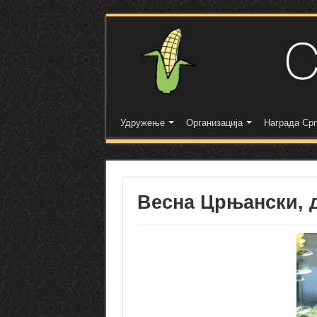
Удружење
Организација
Награда Срп
Весна Црњански, 