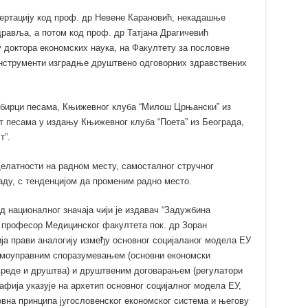
сертацију код проф. др Невене Карановић, некадашње
равља, а потом код проф. др Татјана Драгичевић
 доктора економских наука, на Факултету за пословне
Инструменти изградње друштвено одговорних здравствених
збирци песама, Књижевног клуба “Милош Црњански” из
ет песама у издању Књижевног клуба “Поета” из Београда,
т”.
делатности на радном месту, самосталног стручног
аду, с тенденцијом да променим радно место.
д националног значаја чији је издавач “Задужбина
је професор Медицинског факултета пок. др Зоран
а прави аналогију између основног социјаланог модела ЕУ
амоуправним споразумевањем (основни економски
вреде и друштва) и друштвеним договарањем (регулатори
фија указује на архетип основног социјалног модела ЕУ,
овна принципа југословенског економског система и његову