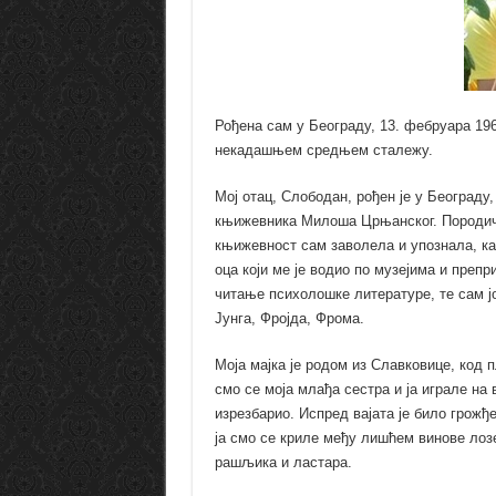
Рођена сам у Београду, 13. фебруара 1967
некадашњем средњем сталежу.
Мој отац, Слободан, рођен је у Београду
књижевника Милоша Црњанског. Породичн
књижевност сам заволела и упознала, ка
оца који ме је водио по музејима и препр
читање психолошке литературе, те сам ј
Јунга, Фројда, Фрома.
Моја мајка је родом из Славковице, код п
смо се моја млађа сестра и ја играле на 
изрезбарио. Испред вајата је било грожђе
ја смо се криле међу лишћем винове лозе
рашљика и ластара.