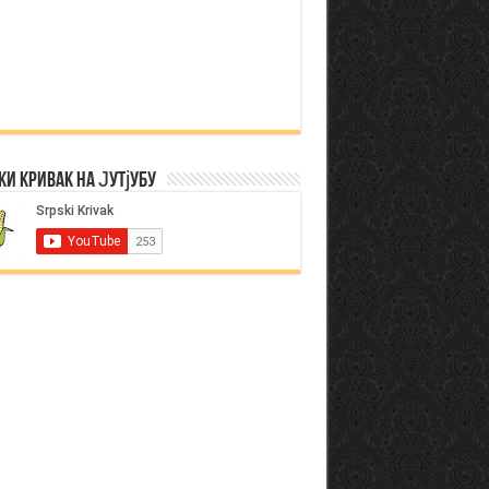
ки Кривак на Јутјубу