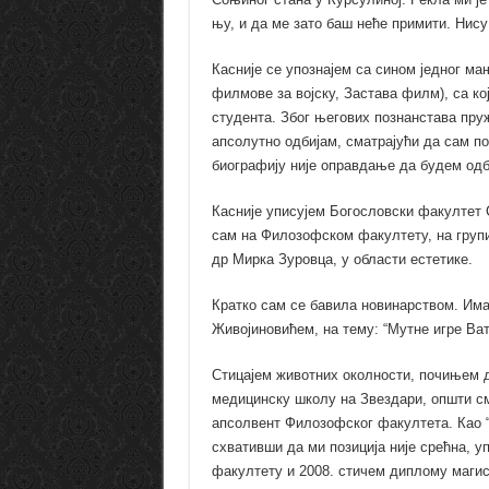
њу, и да ме зато баш неће примити. Нису
Касније се упознајем са сином једног м
филмове за војску, Застава филм), са к
студента. Због његових познанстава пру
апсолутно одбијам, сматрајући да сам по
биографију није оправдање да будем одб
Касније уписујем Богословски факултет
сам на Филозофском факултету, на групи
др Мирка Зуровца, у области естетике.
Кратко сам се бавила новинарством. Им
Живојиновићем, на тему: “Мутне игре Ват
Стицајем животних околности, почињем
медицинску школу на Звездари, општи см
апсолвент Филозофског факултета. Као 
схвативши да ми позиција није срећна, у
факултету и 2008. стичем диплому магис