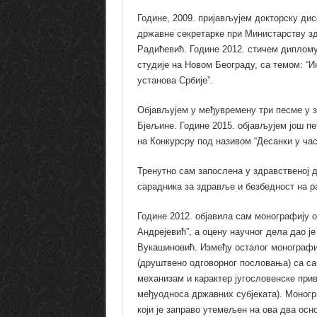
Године, 2009. пријављујем докторску ди
државне секретарке при Министарству зд
Радићевић. Године 2012. стичем диплому
студије на Новом Београду, са темом: “
установа Србије”.
Објављујем у међувремену три песме у 
Бјељине. Године 2015. објављујем још п
на Конкурсру под називом “Десанки у час
Тренутно сам запослена у здравственој 
сарадника за здравље и безбедност на р
Године 2012. објавила сам монографију о
Андрејевић”, а оцену научног дела дао 
Вукашиновић. Између осталог монографиј
(друштвено одговорног пословања) са с
механизам и карактер југословенске при
међуодноса државних субјеката). Моногра
који је заправо утемељен на ова два осн