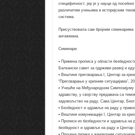
специфичност, јер је у науци од посебно
различитим учењима и историјским теков
система.
Присуствовала сам бројним семинарима
ангажмана.
Семинари:
• Примена прописа у области безбедности
Балкански савет за одрживи развој и едук
• Вештине преговарања I, Центар за кри
“Преговарање у кризним ситуацијама”, 20
• Учешће на Међународном Симпозијуму п
здравству, у својству предавача са тем
задовољство на раду, Сава Центар, Беогр
• Безбедност и здравље на раду у правос
• Вештине комуникације I, Центар за кри
• Прописи из безбедности и здравља на р
безбедност и здравље на раду и Центар 
• Процена ризика у ванредним ситуацијам