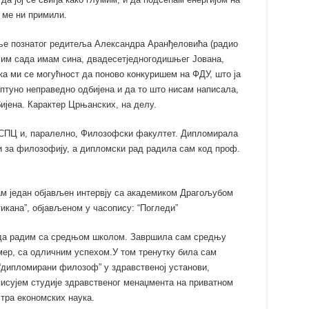
 ме ни примили.
ање познатог редитеља Александра Аранђеловића (радио
ојим сада имам сина, двадесетједногодишњег Јована,
жа ми се могућност да поново конкуришем на ФДУ, што ја
птуно неправедно одбијена и да то што нисам написала,
ијена. Карактер Црњанских, на делу.
 СПЦ и, паралелно, Филозофски факултет. Дипломирала
 за филозофију, а дипломски рад радила сам код проф.
ам један објављен интервју са академиком Драгољубом
икана”, објављеном у часопису: “Погледи”
 да радим са средњом школом. Завршила сам средњу
ер, са одличним успехом.У том тренутку била сам
“дипломирани филозоф” у здравственој установи,
писујем студије здравственог менаџмента на приватном
тра економских наука.