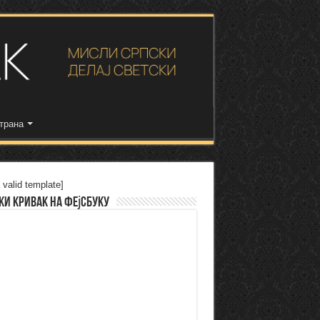
трана
 valid template]
ки Кривак на Фејсбуку