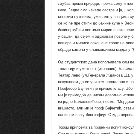
Љубав према природи, према селу и њег
баке. Једва смо чекале сестра и ја, шко
сеоским путевима, уживале у зрацима су
се ко ће пре стићи до бакине куће у Ве
бакиној кући и осетимо мирис свеже пече
у башти; да сејем и одржавам поврће у б
вашара и мириса покошене траве на лива
обраде камена у славковачком мајдану “
Од студентских дана испољавала сам ве
теологију и уметност (иконопис). Бавил
Театар лево (ул.Генерала Жданова 11), у
покушавам да се упишем паралелно и на 
Професор Бајчетић је примао класу. Збо
ми је примедба да нисам довољно испошт
из једне Балашевићеве, песме: “Мој досије
вицкасто, али ми је проф Бајчетић, став
напишем своју биографију. Отуда верова
Током припрема за пријемни испит консу
Соњиног стана у Курсулиној. Рекла ми је 