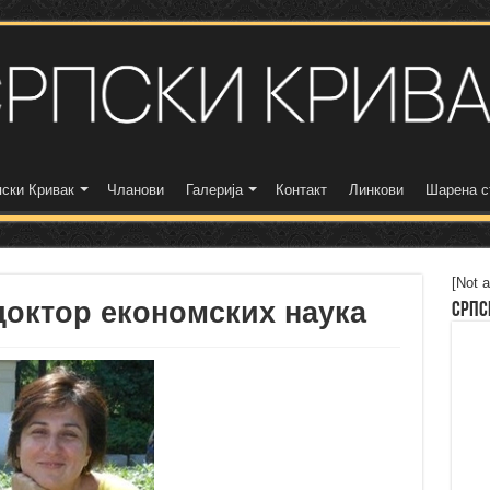
ски Кривак
Чланови
Галерија
Контакт
Линкови
Шарена с
[Not a
доктор економских наука
Српс