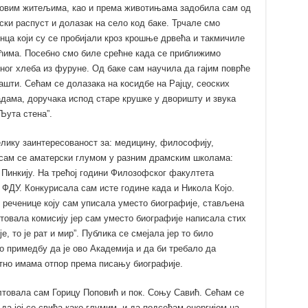
овим житељима, као и према животињама задобила сам од
лски распуст и долазак на село код баке. Трчале смо
нца који су се пробијали кроз крошње дрвећа и такмичиле
сићима. Посебно смо биле срећне када се приближимо
ног хлеба из фуруне. Од баке сам научила да гајим поврће
ашти. Сећам се долазака на косидбе на Рајцу, сеоских
дама, доручака испод старе крушке у дворишту и звука
Љута стена”.
лику заинтересованост за: медицину, философију,
а сам се аматерски глумом у разним драмским школама:
 Пинкију. На трећој години Филозофског факултета
ФДУ. Конкурисала сам исте године када и Никола Којо.
г реченице коју сам уписала уместо биографије, стављена
овала комисију јер сам уместо биографије написала стих
, то је рат и мир”. Публика се смејала јер то било
ио примедбу да је ово Академија и да би требало да
тно имама отпор према писању биографије.
лтовала сам Горицу Поповић и пок. Соњу Савић. Сећам се
да јој се свиђа како глумим, и да подсећам енергијом на