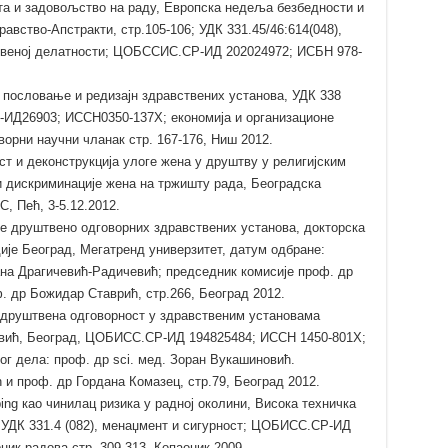
та и задовољство на раду, Европска недеља безбедности и
авство-Апстракти, стр.105-106; УДК 331.45/46:614(048),
твеној делатности; ЦОБССИС.СР-ИД 202024972; ИСБН 978-
пословање и редизајн здравствених установа, УДК 338
-ИД26903; ИССН0350-137X; економија и организационе
изворни научни чланак стр. 167-176, Ниш 2012.
т и деконструкција улоге жена у друштву у религијским
 дискриминације жена на тржишту рада, Београдска
, Пећ, 3-5.12.2012.
е друштвено одговорних здравствених установа, докторска
ије Београд, Мегатренд универзитет, датум одбране:
јана Драгичевић-Радичевић; председник комисије проф. др
 др Божидар Ставрић, стр.266, Београд 2012.
 друштвена одговорност у здравственим установама
евић, Београд, ЦОБИСС.СР-ИД 194825484; ИССН 1450-801X;
ог дела: проф. др sci. мед. Зоран Вукашиновић.
и проф. др Гордана Комазец, стр.79, Београд 2012.
ng као чинилац ризика у радној околини, Висока техничка
 УДК 331.4 (082), менаџмент и сигурност; ЦОБИСС.СР-ИД
ник радова стр. 309-313, Копаоник 2009.