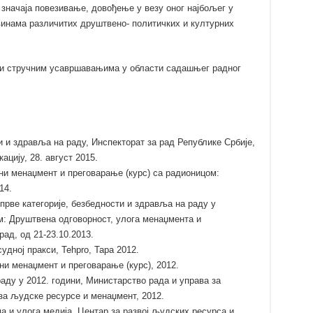
г значаја повезивање, довођење у везу оног најбољег у
инама различитих друштвено- политичких и културних
 и стручним усавршавањима у области садашњег радног
 и здравља на раду, Инспекторат за рад Републике Србије,
ацију, 28. август 2015.
зни менаџмент и преговарање (курс) са радионицом:
14.
рве категорије, безбедности и здравља на раду у
ом: Друштвена одговорност, улога менаџмента и
ад, од 21-23.10.2013.
удној пракси, Tehpro, Тара 2012.
зни менаџмент и преговарање (курс), 2012.
аду у 2012. години, Министарство рада и управа за
за људске ресурсе и менаџмент, 2012.
а и улога медија, Центар за развој људских ресурса и