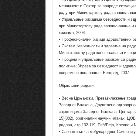
менаџмент и Сектор за ванреде ситуациј
раду при Министартсву рада запошљавањ
• Управљање ризицима безбедности и здр
при Министартсву рада запошљавања и с
кризама, 2008.
• Професионални ризици здравствених ра
• Систем безбедности и здравља на раду
Министарству рада запошљавања и соција
• Процена и управљање ризиком са ради
политике; Управа за безбедност и здрав
савремено пословање, Београд, 2007.
Објављени радови:
• Весна Црњански, Превазилажење тради
Западног Балкана, Друштвена одговорнос
заједницама Западног Балкана, Центар з
15)(082), оригинални научни чланак, ЦО
радова, стр.102-119, Пећ/Peja, Косово и М
• Саопштење са међународног Симпозијум