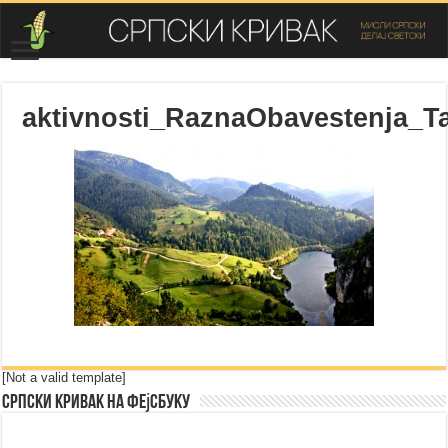
aktivnosti_RaznaObavestenja_T
[Not a valid template]
Српски Кривак на Фејсбуку