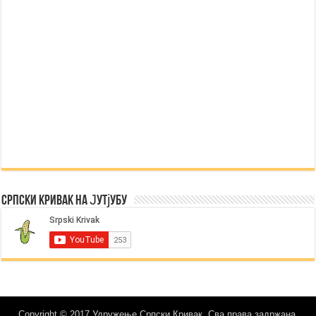
Српски Кривак на Јутјубу
Copyright © 2017 Удружење Српски Кривак. Сва права задржана.