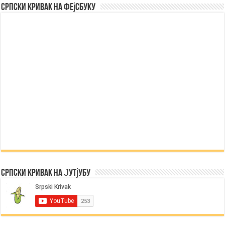
Српски Кривак на Фејсбуку
Српски Кривак на Јутјубу