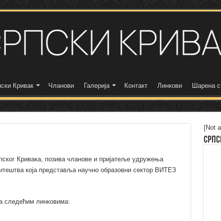
ски Кривак
Чланови
Галерија
Контакт
Линкови
Шарена с
[Not a
Српс
пског Кривака, позива чланове и пријатеље удружења
витештва која представља научно образовни сектор ВИТЕЗ
на следећим линковима: