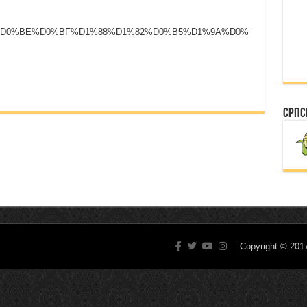
%D0%B0%D0%BE%D0%BF%D1%88%D1%82%D0%B5%D1%9A%D0%
Српс
Copyright © 20