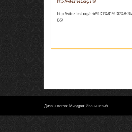
http://vitezfest.org/srb/
http://vitezfest.org/srb/%D1%81
B5/
Дизајн логоа: Миодраг Иванишевић