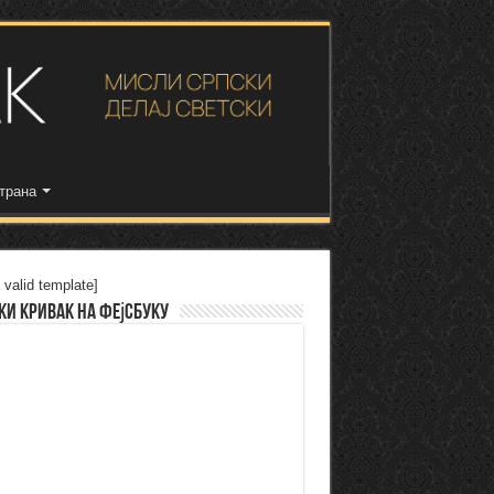
трана
 valid template]
ки Кривак на Фејсбуку