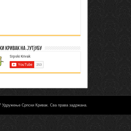
ки Кривак на Јутјубу
17 Удружење Српски Кривак. Сва права задржана.