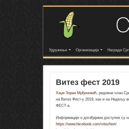
Удружење
Организација
Награда Срп
Витез фест 2019
Хаџи Зоран Мрђеновић
, редовни члан Ср
на Витез Фест-у 2019, као и на Недељу 
ФЕСТ-а.
Информације о догађајима доступне су 
https://www.facebook.com/vitezfest/