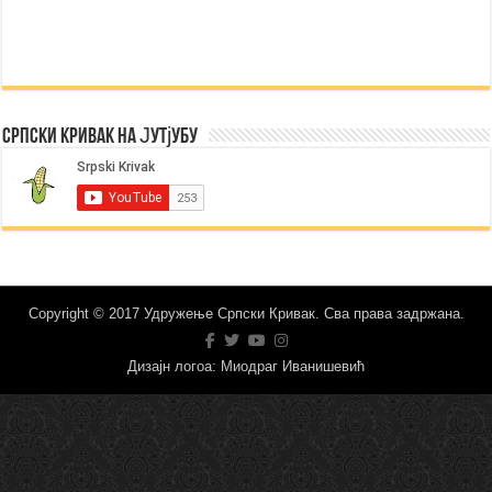
Српски Кривак на Јутјубу
Copyright © 2017 Удружење Српски Кривак. Сва права задржана.
Дизајн логоа: Миодраг Иванишевић