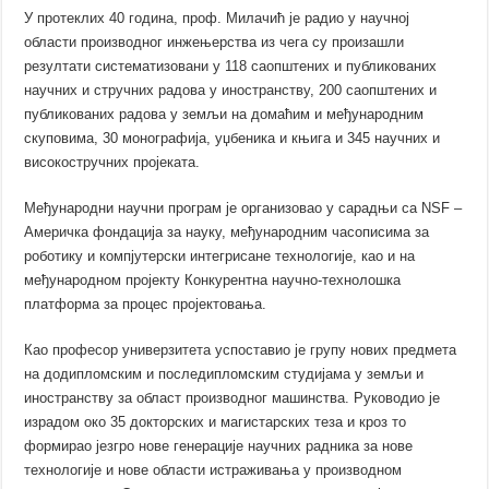
У протеклих 40 година, проф. Милачић је радио у научној
области производног инжењерства из чега су произашли
резултати систематизовани у 118 саопштених и публикованих
научних и стручних радова у иностранству, 200 саопштених и
публикованих радова у земљи на домаћим и међународним
скуповима, 30 монографија, уџбеника и књига и 345 научних и
високостручних пројеката.
Међународни научни програм је организовао у сарадњи са NSF –
Америчка фондација за науку, међународним часописима за
роботику и компјутерски интегрисане технологије, као и на
међународном пројекту Конкурентна научно-технолошка
платформа за процес пројектовања.
Као професор универзитета успоставио је групу нових предмета
на додипломским и последипломским студијама у земљи и
иностранству за област производног машинства. Руководио је
израдом око 35 докторских и магистарских теза и кроз то
формирао језгро нове генерације научних радника за нове
технологије и нове области истраживања у производном