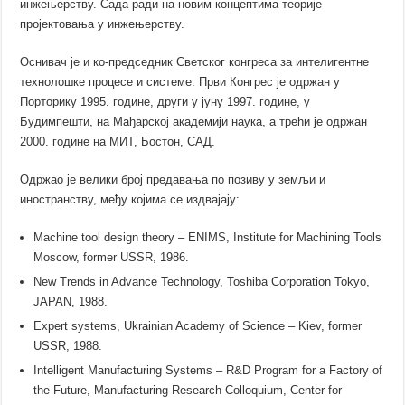
инжењерству. Сада ради на новим концептима теорије
пројектовања у инжењерству.
Оснивач је и ко-председник Светског конгреса за интелигентне
технолошке процесе и системе. Први Конгрес је одржан у
Порторику 1995. године, други у јуну 1997. године, у
Будимпешти, на Мађарској академији наука, а трећи је одржан
2000. године на МИТ, Бостон, САД.
Одржао је велики број предавања по позиву у земљи и
иностранству, међу којима се издвајају:
Machine tool design theory – ENIMS, Institute for Machining Tools
Moscow, former USSR, 1986.
New Trends in Advance Technology, Toshiba Corporation Tokyo,
JAPAN, 1988.
Expert systems, Ukrainian Academy of Science – Kiev, former
USSR, 1988.
Intelligent Manufacturing Systems – R&D Program for a Factory of
the Future, Manufacturing Research Colloquium, Center for