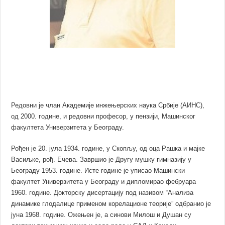
Редовни је члан Академије инжењерских наука Србије (АИНС),
од 2000. године, и редовни професор, у пензији, Машинског
факултета Универзитета у Београду.
Рођен је 20. јула 1934. године, у Скопљу, од оца Рашка и мајке
Васиљке, рођ. Ечева. Завршио је Другу мушку гимназију у
Београду 1953. године. Исте године је уписао Машински
факултет Универзитета у Београду и дипломирао фебруара
1960. године. Докторску дисертацију под називом “Анализа
динамике глодалице применом корелационе теорије” одбранио је
јуна 1968. године. Ожењен је, а синови Милош и Душан су