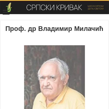
Проф. др Владимир Милачић