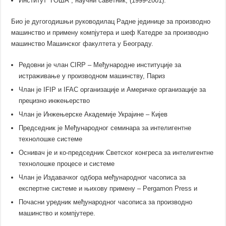
Институт “ГОША”, научни саветник, (1999-2001).
Био је дугогодишњи руководилац Радне јединице за производно
машинство и примену компјутера и шеф Катедре за производно
машинство Машинског факултета у Београду.
Редовни је члан CIRP – Међународне институције за
истраживање у производном машинству, Париз
Члан је IFIP и IFAC организације и Америчке организације за
прецизно инжењерство
Члан је Инжењерске Академије Украјине – Кијев
Председник је Међународног семинара за интелигентне
технолошке системе
Оснивач је и ко-председник Светског конгреса за интелигентне
технолошке процесе и системе
Члан је Издавачког одбора међународног часописа за
експертне системе и њихову примену – Pergamon Press и
Почасни уредник међународног часописа за производно
машинство и компјутере.