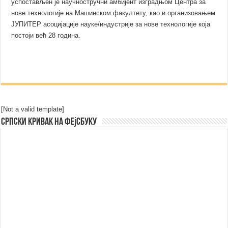
успостављен је научностручни амбијент изградњом Центра за
нове технологије на Машинском факултету, као и организовањем
ЈУПИТЕР асоцијације науке/индустрије за нове технологије која
постоји већ 28 година.
[Not a valid template]
Српски Кривак на Фејсбуку