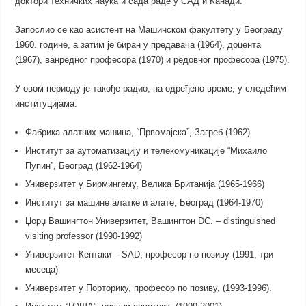
доктори техничких наука и сада раде у САД и Канади.
Запослио се као асистент на Машинском факултету у Београду
1960. године, а затим је биран у предавача (1964), доцента
(1967), ванредног професора (1970) и редовног професора (1975).
У овом периоду је такође радио, на одређено време, у следећим
институцијама:
Фабрика алатних машина, “Првомајска”, Загреб (1962)
Институт за аутоматизацију и телекомуникације “Михаило
Пупин”, Београд (1962-1964)
Универзитет у Бирмингему, Велика Британија (1965-1966)
Институт за машине алатке и алате, Београд (1964-1970)
Џорџ Вашингтон Универзитет, Вашингтон DC. – distinguished
visiting professor (1990-1992)
Универзитет Кентаки – SAD, професор по позиву (1991, три
месеца)
Универзитет у Порторику, професор по позиву, (1993-1996).