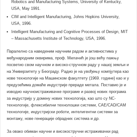
Robotics and Manufacturing Systems, University of Kentucky,
USA, May 1991.
CIM and Intelligent Manufacturing, Johns Hopkins University,
USA, 1996.
Intelligent Manufacturing and Cognitive Processes of Design, MIT
– Massachusetts Institute of Technology, USA, 1996.
Паралелно са наведеним научним радом и активностима у
међународним оквирима, проф. Милачић је још већу пажњу
посветио свом научном и високо-стручном раду у нашој земљи и
на Универзитету у Београду. Радио је на увођењу компјутера као
нове технологије на Машинском факултету (1969. године) као и у
предузећима домаће индустрије прераде метала. Поставио је и
изводио научноистраживачке програме и развој нових програма
за индустрију у домену нових технологија, као што су NC-
технологије, флексибилни технолошки системи, CAE/CAD/CAM
технологије, индустријски роботи, интелигентни системи за
монтажу, нове генерације обрадних система и др.
За овако обиман научни и високостручни истраживачки рад