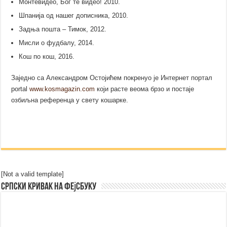
Монтевидео, Бог те видео! 2010.
Шпанија од нашег дописника, 2010.
Задња пошта – Тимок, 2012.
Мисли о фудбалу, 2014.
Кош по кош, 2016.
Заједно са Александром Остојићем покренуо је Интернет портал
portal
www.kosmagazin.com
који расте веома брзо и постаје
озбиљна референца у свету кошарке.
[Not a valid template]
Српски Кривак на Фејсбуку