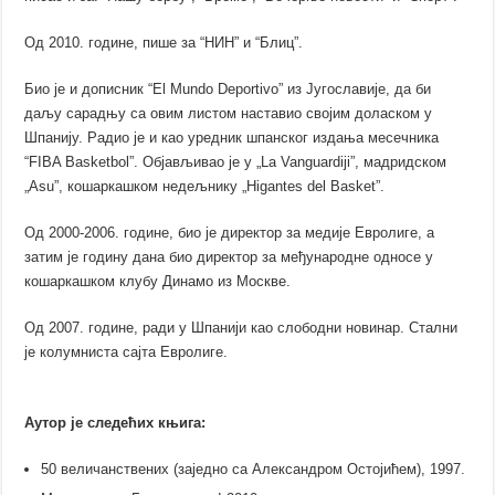
Од 2010. године, пише за “НИН” и “Блиц”.
Био је и дописник “El Mundo Deportivo” из Југославије, да би
даљу сарадњу са овим листом наставио својим доласком у
Шпанију. Радио је и као уредник шпанског издања месечника
“FIBA Basketbol”. Објављивао је у „La Vanguardiji”, мадридском
„Asu”, кошаркашком недељнику „Higantes del Basket”.
Од 2000-2006. године, био је директор за медије Евролиге, а
затим је годину дана био директор за међународне односе у
кошаркашком клубу Динамо из Москве.
Од 2007. године, ради у Шпанији као слободни новинар. Стални
је колумниста сајта Евролиге.
Аутор је следећих књига:
50 величанствених (заједно са Александром Остојићем), 1997.