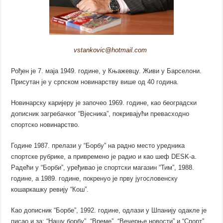
vstankovic@hotmail.com
Рођен је 7. маја 1949. године, у Књажевцу. Живи у Барселони.
Присутан је у српском новинарству више од 40 година.
Новинарску каријеру је започео 1969. године, као београдски
дописник загребачког “Вјесника”, покривајући превасходно
спортско новинарство.
Године 1987. прелази у “Борбу” на радно место уредника
спортске рубрике, а привремено је радио и као шеф DESK-а.
Радећи у “Борби”, уређивао је спортски магазин “Тим”, 1988.
године, а 1989. године, покренуо је прву југословенску
кошаркашку ревију “Кош”.
Као дописник “Борбе”, 1992. године, одлази у Шпанију одакле је
писао и за: “Нашу борбу”, “Време”, “Вечерње новости” и “Спорт”.