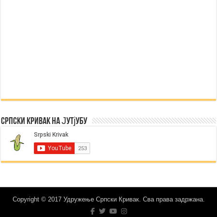
Српски Кривак на Јутјубу
Copyright © 2017 Удружење Српски Кривак. Сва права задржана.