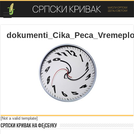
dokumenti_Cika_Peca_Vremepl
[Not a valid template]
Српски Кривак на Фејсбуку