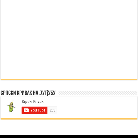
Српски Кривак на Јутјубу