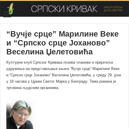
“Вучје срце” Марилине Веке
и “Српско срце Јоханово”
Веселина Џелетовића
Културни клуб Српског Кривака позива чланове и пријатеље
удружења на представљање књиге “Вучје срце” Марилине Веке
и “Српско срце Јоханово” Веселина Џелетовића, у среду 29. јуна
у 18 часова у Цркви Светог Марка у Београду. Тема романа је
трговина људским органнима.