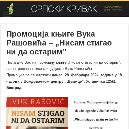
Промоција књиге Вука
Рашовића – „Нисам стигао
ни да остарим”
Позивамо Вас на промоцију књиге „Нисам стигао ни да остарим”,
нашег редовног члана и џудисте Вука Рашовића.
Промоција ће се одржати
данас, 28. фебруара 2024. године у 18
часова у Вождовачком центру „Шумице”, Устаничка 125/1,
Београд.