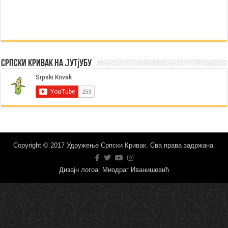
Српски Кривак на Јутјубу
Copyright © 2017 Удружење Српски Кривак. Сва права задржана.
Дизајн логоа: Миодраг Иванишевић