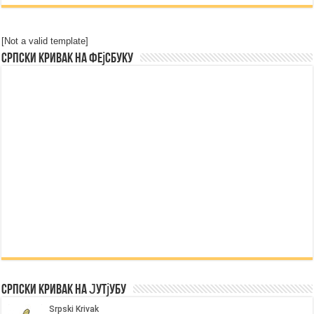
[Not a valid template]
Српски Кривак на Фејсбуку
Српски Кривак на Јутјубу