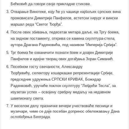
Бећковић да говори своје прикладне стихове.
Отварање Винотеке, коју ће уз чашице најбољих српских вина
промовисати Димитрије Панфилов, естетски хирург и вински
маршал реда “Светог Ђорђа”.
После ових збивања, педесетак метара даље, на Тргу боема,
на зидном постаменту,
открива се камена скулптура-стела,
аутора Драгана Раденовића,
под називом “Империја Србија”.
Трг боема ће озваничити познати боем и доајен Димитрије
Панфилов и идејни творац ових догађања Зоран Симанић.
Посебном госту свечаности,
Александру
Ђорђевићу,
селектору кошаркашке репрезентације Србије,
председник удружења СРПСКИ КРИВАК, Божидар
Раденковић, уручиће поклон скулптуру “Лебдећи Тесла”, за
изузетан успех – освојену сребрну медаљу на недавном
шампионату света.
У веселом делу празничке вечери учествоваће п
есници и
музичари, чиме се даје посебан допринос обележавању Дана
ослобођења Београда.