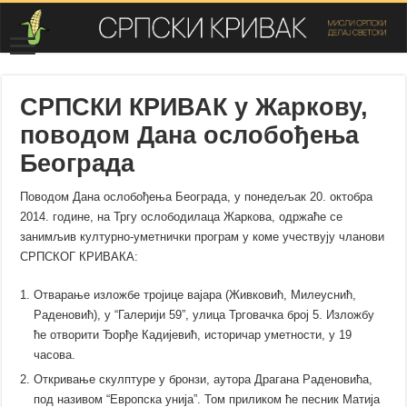
СРПСКИ КРИВАК у Жаркову,
поводом Дана ослобођења
Београда
Поводом Дана ослобођења Београда, у понедељак 20. октобра
2014. године, на Тргу ослободилаца Жаркова, одржаће се
занимљив културно-уметнички програм у коме учествују чланови
СРПСКОГ КРИВАКА:
Отварање изложбе тројице вајара (Живковић, Милеуснић,
Раденовић), у “Галерији 59”, улица Трговачка број 5. Изложбу
ће отворити Ђорђе Кадијевић, историчар уметности,
у 19
часова
.
Откривање скулптуре у бронзи,
аутора Драгана Раденовића
,
под називом “Европска унија”. Том приликом ће песник Матија