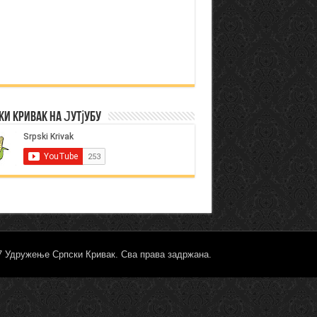
ки Кривак на Јутјубу
17 Удружење Српски Кривак. Сва права задржана.