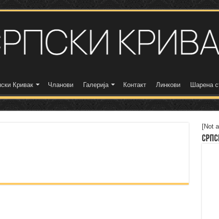
ски Кривак
Чланови
Галерија
Контакт
Линкови
Шарена с
[Not a
Српс