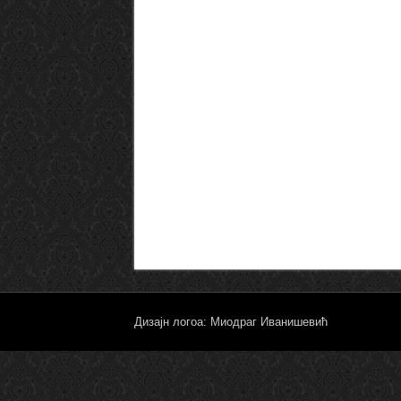
Дизајн логоа: Миодраг Иванишевић