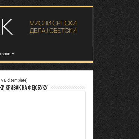
трана
 valid template]
ки Кривак на Фејсбуку