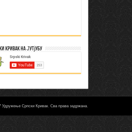
ки Кривак на Јутјубу
17 Удружење Српски Кривак. Сва права задржана.