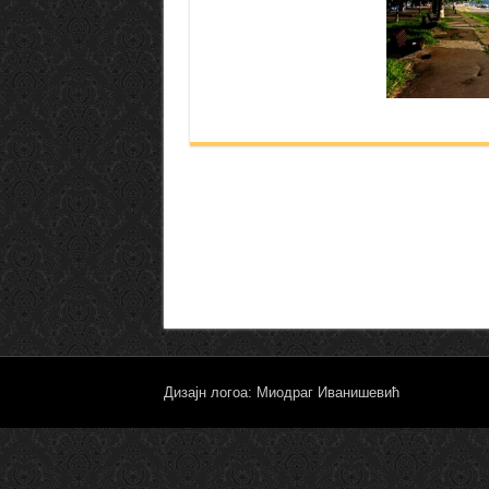
Дизајн логоа: Миодраг Иванишевић