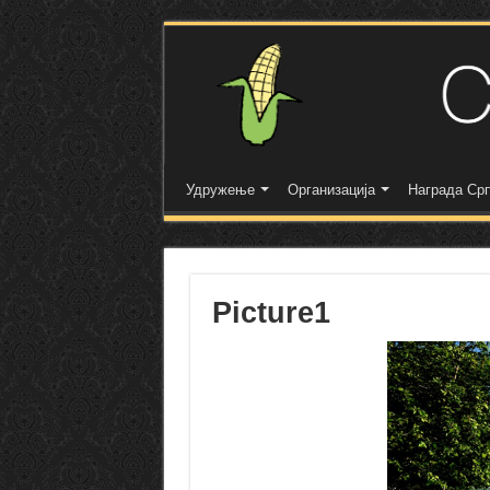
Удружење
Организација
Награда Срп
Picture1