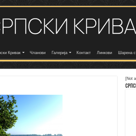
ски Кривак
Чланови
Галерија
Контакт
Линкови
Шарена с
[Not a
Српс