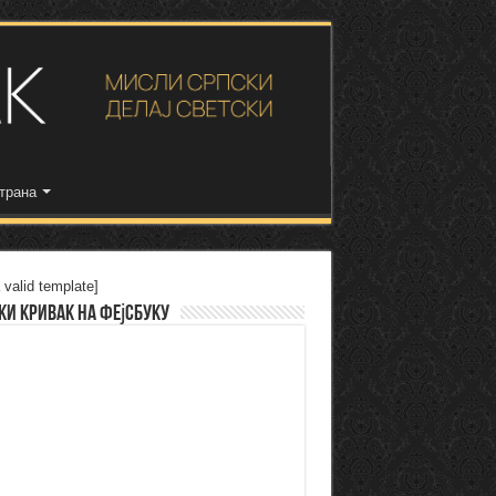
трана
 valid template]
ки Кривак на Фејсбуку