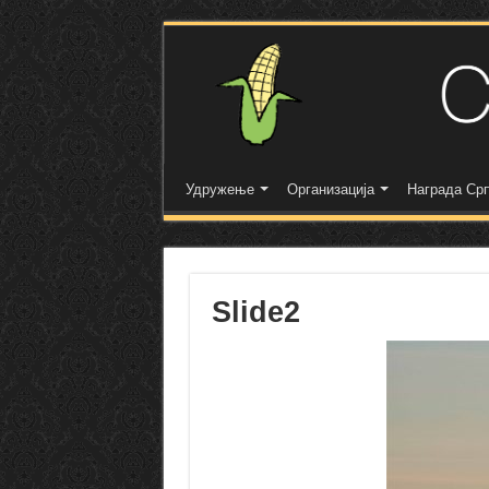
Удружење
Организација
Награда Срп
Slide2