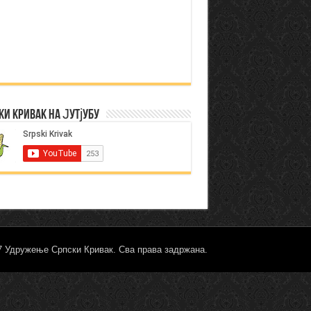
ки Кривак на Јутјубу
17 Удружење Српски Кривак. Сва права задржана.