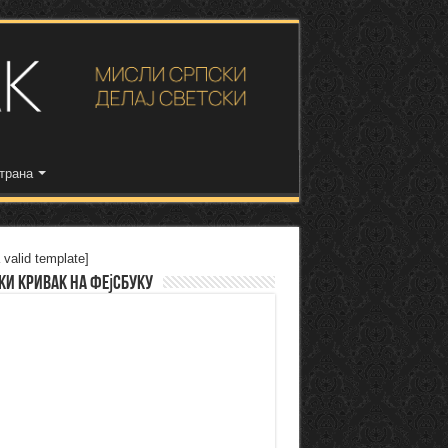
трана
 valid template]
ки Кривак на Фејсбуку