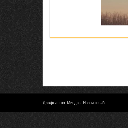
Дизајн логоа: Миодраг Иванишевић