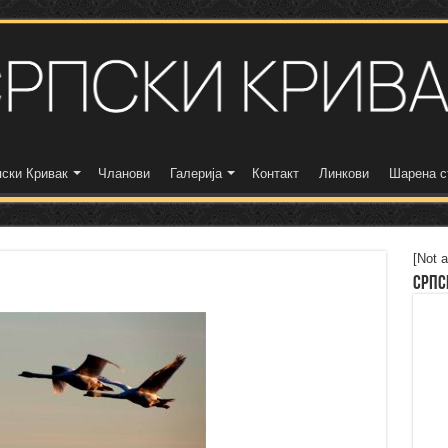
ски Кривак
Чланови
Галерија
Контакт
Линкови
Шарена с
[Not a
Српс