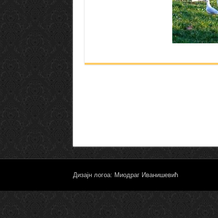
Дизајн логоа: Миодраг Иванишевић