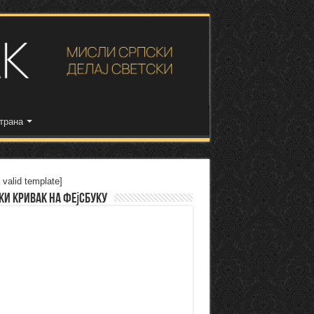
трана
 valid template]
ки Кривак на Фејсбуку