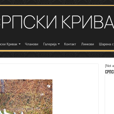
ски Кривак
Чланови
Галерија
Контакт
Линкови
Шарена с
[Not a
Српс