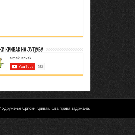
ки Кривак на Јутјубу
17 Удружење Српски Кривак. Сва права задржана.