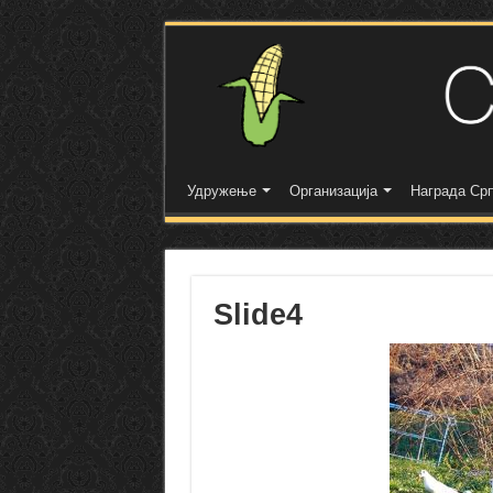
Удружење
Организација
Награда Срп
Slide4