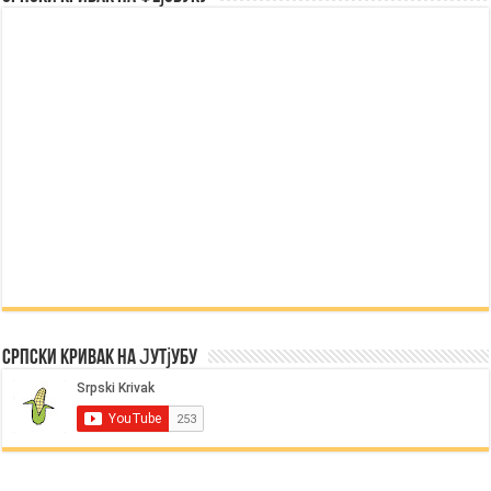
Српски Кривак на Јутјубу