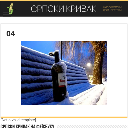
04
[Not a valid template]
Српски Кривак на Фејсбуку