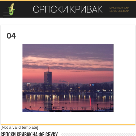
04
[Not a valid template]
Српски Кривак на Фејсбуку